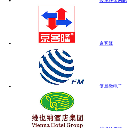
彼岸联盟网吧
京客隆
复旦微电子