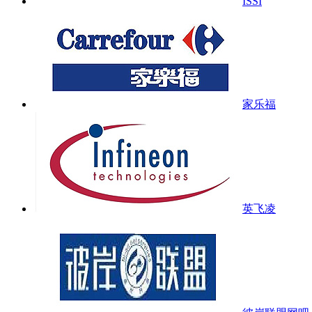
ISSI
家乐福
英飞凌