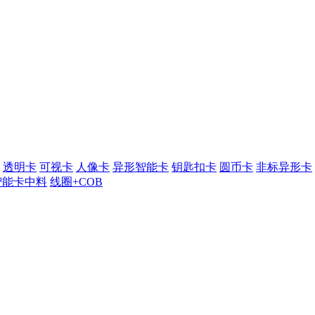
透明卡
可视卡
人像卡
异形智能卡
钥匙扣卡
圆币卡
非标异形卡
智能卡中料
线圈+COB