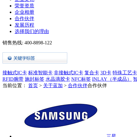
荣誉资质
企业相册
合作伙伴
发展历程
选择我们的理由
销售热线:
400-8898-122
接触式IC卡
标准智能卡
非接触式IC卡
复合卡
3D卡
特殊工艺卡
RFID腕带
施封标签
水晶滴胶卡
NFC标签
INLAY（半成品）
当前位置：
首页
>
关于蓝加
>
合作伙伴
合作伙伴
三星